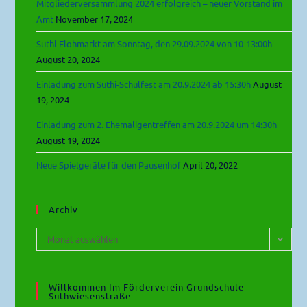
Mitgliederversammlung 2024 erfolgreich – neuer Vorstand im
Amt
November 17, 2024
Suthi-Flohmarkt am Sonntag, den 29.09.2024 von 10-13:00h
August 20, 2024
Einladung zum Suthi-Schulfest am 20.9.2024 ab 15:30h
August
19, 2024
Einladung zum 2. Ehemaligentreffen am 20.9.2024 um 14:30h
August 19, 2024
Neue Spielgeräte für den Pausenhof
April 20, 2022
Archiv
Archiv
Monat auswählen
Willkommen Im Förderverein Grundschule
Suthwiesenstraße