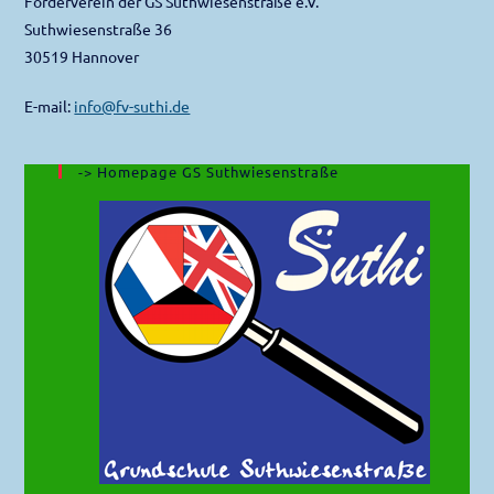
Förderverein der GS Suthwiesenstraße e.V.
Suthwiesenstraße 36
30519 Hannover
E-mail:
info@fv-suthi.de
-> Homepage GS Suthwiesenstraße