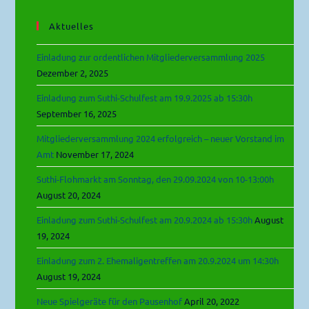
Aktuelles
Einladung zur ordentlichen Mitgliederversammlung 2025
Dezember 2, 2025
Einladung zum Suthi-Schulfest am 19.9.2025 ab 15:30h
September 16, 2025
Mitgliederversammlung 2024 erfolgreich – neuer Vorstand im
Amt
November 17, 2024
Suthi-Flohmarkt am Sonntag, den 29.09.2024 von 10-13:00h
August 20, 2024
Einladung zum Suthi-Schulfest am 20.9.2024 ab 15:30h
August
19, 2024
Einladung zum 2. Ehemaligentreffen am 20.9.2024 um 14:30h
August 19, 2024
Neue Spielgeräte für den Pausenhof
April 20, 2022